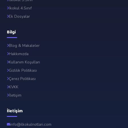
İkokul 4.Sınıf
T
Ek Dosyalar
U
Bilgi
Blog & Makaleler
📐
Hakkımızda
Kullanım Koşulları
Gizlilik Politikası
Çerez Politikası
KVKK
3
İletişim
✖
İletişim
M
info@ilkokulnotlari.com