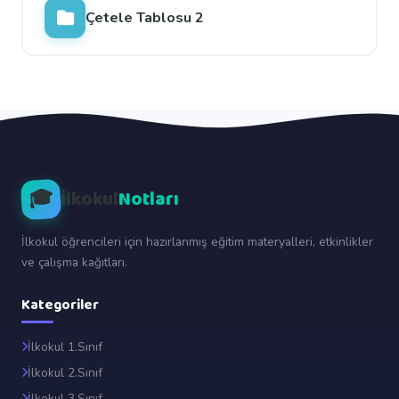
Çetele Tablosu 2
🎓
İlkokul
Notları
İlkokul öğrencileri için hazırlanmış eğitim materyalleri, etkinlikler
ve çalışma kağıtları.
Kategoriler
İlkokul 1.Sınıf
İlkokul 2.Sınıf
İlkokul 3.Sınıf