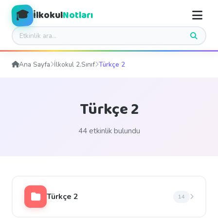
🎓
İlkokul
Notları
Ana Sayfa
İlkokul 2.Sınıf
Türkçe 2
Türkçe 2
44 etkinlik bulundu
Türkçe 2
14