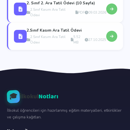
2. Sınıf 2. Ara Tatil Ödevi (10 Sayfa)
2.Sınıf Kasım Ara Tatil
PDF
09.03.2026
Ödevi
2.Sınıf Kasım Ara Tatil Ödevi
2.Sınıf Kasım Ara Tatil
5.52
27.10.2025
Ödevi
MB
🎓
İlkokul
Notları
İlkokul öğrencileri için hazırlanmış eğitim materyalleri, etkinlikler
ve çalışma kağıtları.