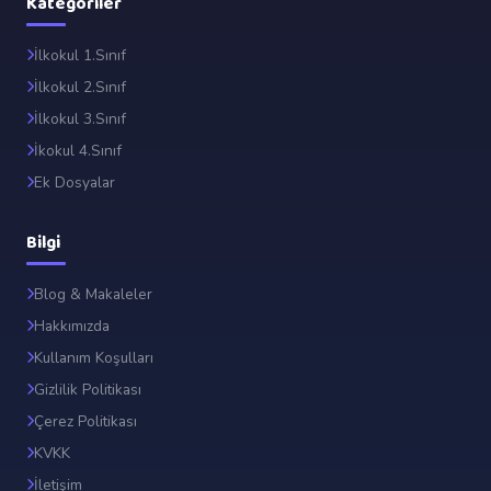
Kategoriler
İlkokul 1.Sınıf
İlkokul 2.Sınıf
İlkokul 3.Sınıf
İkokul 4.Sınıf
Ek Dosyalar
Bilgi
Blog & Makaleler
➕
Hakkımızda
Kullanım Koşulları
Gizlilik Politikası
Çerez Politikası
KVKK
İletişim