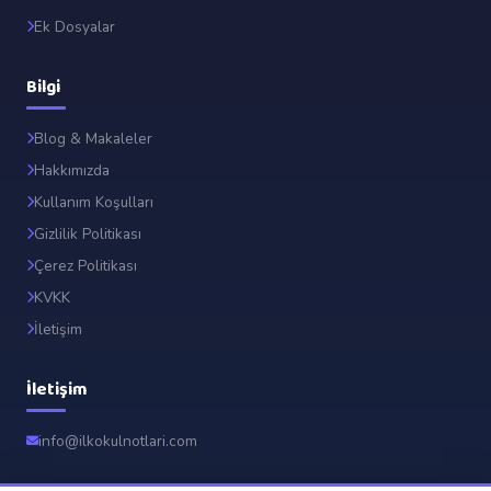
Ek Dosyalar
Bilgi
Blog & Makaleler
Hakkımızda
Kullanım Koşulları
Gizlilik Politikası
Çerez Politikası
KVKK
İletişim
İletişim
📐
info@ilkokulnotlari.com