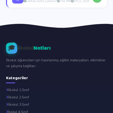
Dikkat,Levha Çıkabilir!
0.61 MB
04.11.2025
🎓
İlkokul
Notları
İlkokul öğrencileri için hazırlanmış eğitim materyalleri, etkinlikler
ve çalışma kağıtları.
Kategoriler
İlkokul 1.Sınıf
İlkokul 2.Sınıf
İlkokul 3.Sınıf
İkokul 4.Sınıf