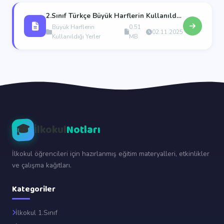
2.Sınıf Türkçe Büyük Harflerin Kullanıldığı Yerler
Büyük Harflerin
0.51
02.11.2025
Kullanıldığı Yerler
MB
🎓
İlkokul
Notları
İlkokul öğrencileri için hazırlanmış eğitim materyalleri, etkinlikler
ve çalışma kağıtları.
Kategoriler
İlkokul 1.Sınıf