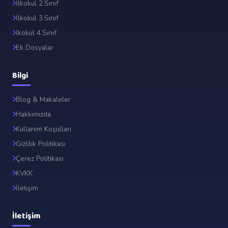
İlkokul 2.Sınıf
İlkokul 3.Sınıf
İkokul 4.Sınıf
Ek Dosyalar
Bilgi
Blog & Makaleler
R
Hakkımızda
Kullanım Koşulları
Gizlilik Politikası
Çerez Politikası
KVKK
İletişim
İletişim