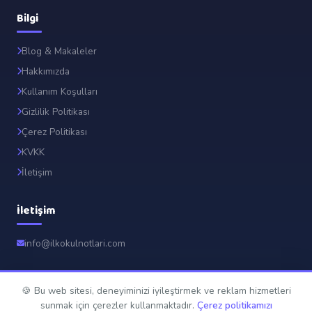
Bilgi
Blog & Makaleler
Hakkımızda
Kullanım Koşulları
Gizlilik Politikası
Çerez Politikası
KVKK
İletişim
İletişim
info@ilkokulnotlari.com
🍪 Bu web sitesi, deneyiminizi iyileştirmek ve reklam hizmetleri
© 2026 İlkokul Notları. Tüm hakları saklıdır.
sunmak için çerezler kullanmaktadır.
Çerez politikamızı