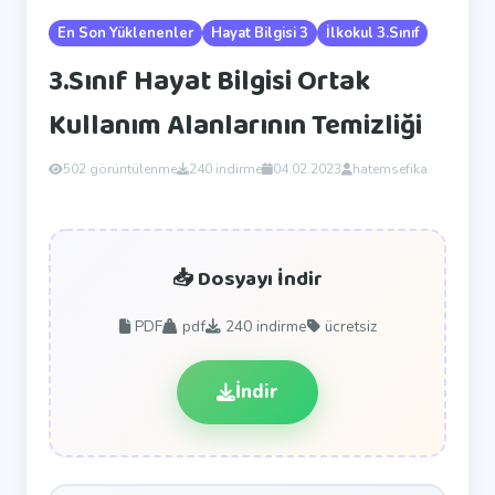
En Son Yüklenenler
Hayat Bilgisi 3
İlkokul 3.Sınıf
3.Sınıf Hayat Bilgisi Ortak
Kullanım Alanlarının Temizliği
502 görüntülenme
240 indirme
04.02.2023
hatemsefika
📥 Dosyayı İndir
PDF
pdf
240
indirme
ücretsiz
İndir