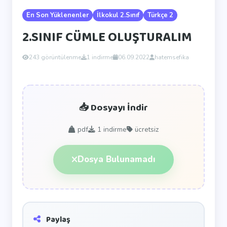
En Son Yüklenenler
İlkokul 2.Sınıf
Türkçe 2
2.SINIF CÜMLE OLUŞTURALIM
243 görüntülenme
1 indirme
06.09.2022
hatemsefika
📥 Dosyayı İndir
pdf
1
indirme
ücretsiz
Dosya Bulunamadı
Paylaş