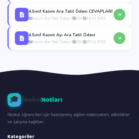
4.Sınıf Kasım Ara Tatil Ödevi CEVAPLARI
Kasım Ara Tatil Ödevi 4
PDF
10.11.2023
4.Sınıf Kasım Ayı Ara Tatil Ödevi
Kasım Ara Tatil Ödevi 4
PDF
07.11.2023
🎓
İlkokul
Notları
İlkokul öğrencileri için hazırlanmış eğitim materyalleri, etkinlikler
ve çalışma kağıtları.
Kategoriler