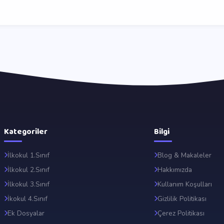
Kategoriler
Bilgi
İlkokul 1.Sınıf
Blog & Makaleler
İlkokul 2.Sınıf
Hakkımızda
İlkokul 3.Sınıf
Kullanım Koşulları
İkokul 4.Sınıf
Gizlilik Politikası
Ek Dosyalar
Çerez Politikası