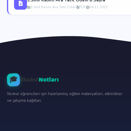
3.Sınıf Kasım Ara Tatil Ödevi 8 Sayfa
3.Sınıf Kasım Ara Tatil Ödevi
PDF
04.11.2023
🎓
İlkokul
Notları
İlkokul öğrencileri için hazırlanmış eğitim materyalleri, etkinlikler
ve çalışma kağıtları.