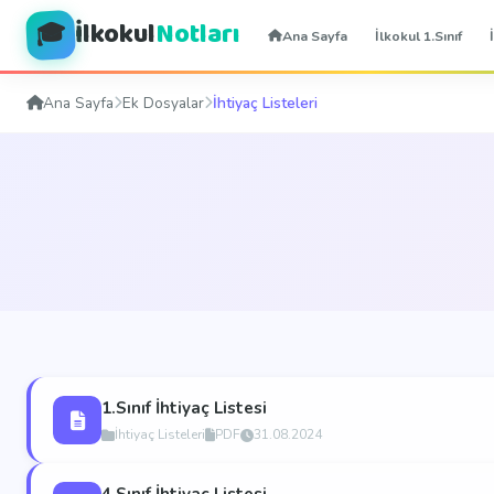
İlkokul
Notları
🎓
Ana Sayfa
İlkokul 1.Sınıf
Ana Sayfa
Ek Dosyalar
İhtiyaç Listeleri
1.Sınıf İhtiyaç Listesi
İhtiyaç Listeleri
PDF
31.08.2024