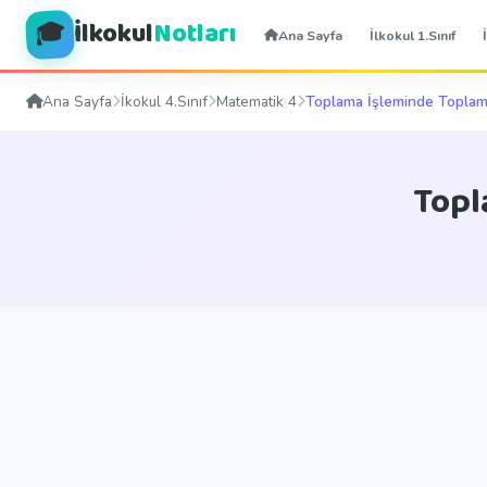
İlkokul
Notları
🎓
Ana Sayfa
İlkokul 1.Sınıf
Ana Sayfa
İkokul 4.Sınıf
Matematik 4
Toplama İşleminde Toplam
Topl