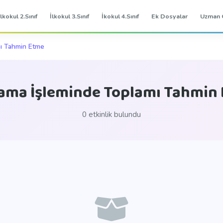
İlkokul 2.Sınıf
İlkokul 3.Sınıf
İkokul 4.Sınıf
Ek Dosyalar
Uzman 
ı Tahmin Etme
ama İşleminde Toplamı Tahmin
0 etkinlik bulundu