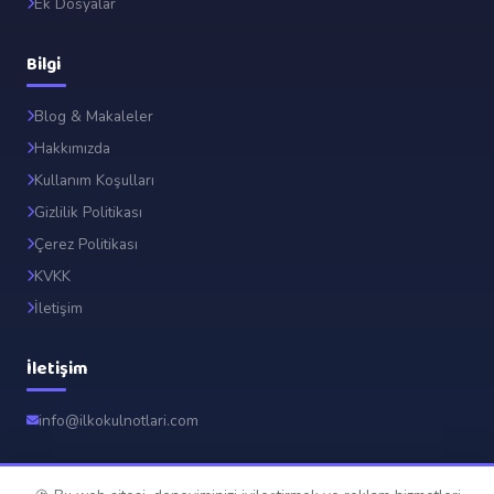
Ek Dosyalar
Bilgi
Blog & Makaleler
Hakkımızda
Kullanım Koşulları
Gizlilik Politikası
Çerez Politikası
KVKK
İletişim
İletişim
info@ilkokulnotlari.com