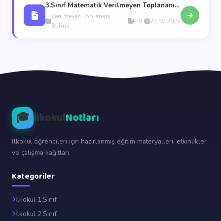
3.Sınıf Matematik Verilmeyen Toplananı Bulma
Verilmeyen Toplananı
PDF
24.10.2022
Bulma
🎓
İlkokul
Notları
İlkokul öğrencileri için hazırlanmış eğitim materyalleri, etkinlikler
ve çalışma kağıtları.
Kategoriler
İlkokul 1.Sınıf
İlkokul 2.Sınıf