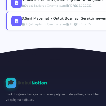
3. Sınıf Matematik Çıkarma İşlemi Yazsil Şablon
Doğal Sayılarda Çıkarma İşlemi
PDF
15.10.2022
3.Sınıf Matematik Onluk Bozmayı Gerektirmeyen
Doğal Sayılarda Çıkarma İşlemi
PDF
15.10.2022
🎓
İlkokul
Notları
İlkokul öğrencileri için hazırlanmış eğitim materyalleri, etkinlikler
ve çalışma kağıtları.