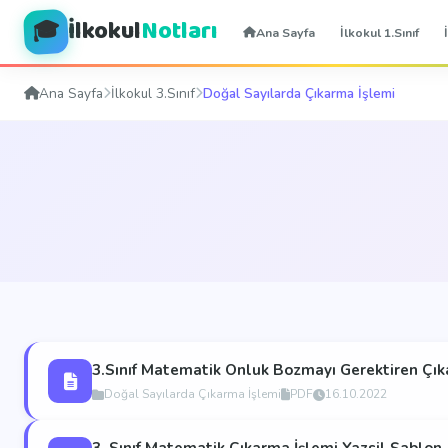
İlkokul
Notları
🎓
Ana Sayfa
İlkokul 1.Sınıf
Ana Sayfa
İlkokul 3.Sınıf
Doğal Sayılarda Çıkarma İşlemi
3.Sınıf Matematik Onluk Bozmayı Gerektiren Çık
Doğal Sayılarda Çıkarma İşlemi
PDF
16.10.2022