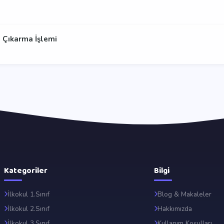
 Çıkarma İşlemi
Kategoriler
Bilgi
İlkokul 1.Sınıf
Blog & Makaleler
İlkokul 2.Sınıf
Hakkımızda
İlkokul 3.Sınıf
Kullanım Koşulları