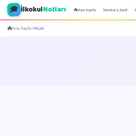
İlkokul
Notları
🎓
Ana Sayfa
İlkokul 1.Sınıf
Ana Sayfa
Müzik