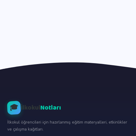
🎓
İlkokul
Notları
İlkokul öğrencileri için hazırlanmış eğitim materyalleri, etkinlikler
ve çalışma kağıtları.