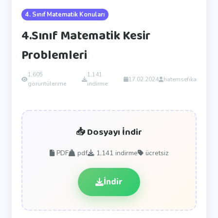
4. Sınıf Matematik Konuları
4.Sınıf Matematik Kesir
Problemleri
1,605
1,141
17.02.2024
hatemsefika
görüntülenme
indirme
📥 Dosyayı İndir
PDF
pdf
1,141
indirme
ücretsiz
İndir