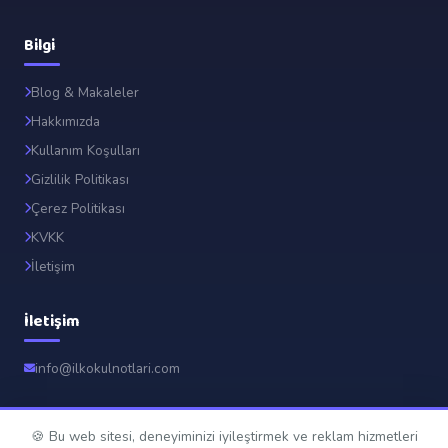
Bilgi
Blog & Makaleler
Hakkımızda
Kullanım Koşulları
Gizlilik Politikası
Çerez Politikası
KVKK
İletişim
İletişim
info@ilkokulnotlari.com
🍪 Bu web sitesi, deneyiminizi iyileştirmek ve reklam hizmetleri