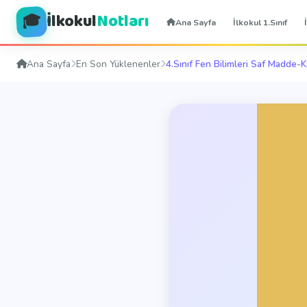
İlkokul
Notları
🎓
Ana Sayfa
İlkokul 1.Sınıf
Ana Sayfa
En Son Yüklenenler
4.Sınıf Fen Bilimleri Saf Madde-Ka