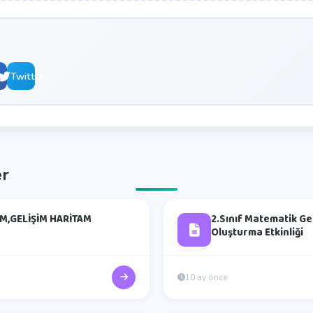
book
Twitter
er
M,GELİŞİM HARİTAM
2.Sınıf Matematik Ge
Oluşturma Etkinliği
10 ay önce