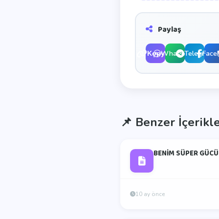
Paylaş
WhatsApp
Telegram
Face
Kopyala
📌
Benzer İçerikl
BENİM SÜPER GÜCÜ
10 ay önce