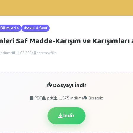
Bilimleri 4
İkokul 4.Sınıf
imleri Saf Madde-Karışım ve Karışımları
 indirme
11.02.2024
hatemsefika
📥 Dosyayı İndir
PDF
pdf
1,575
indirme
ücretsiz
İndir