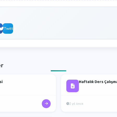
book
Twitter
er
si
Haftalık Ders Çalışm
2 yıl önce