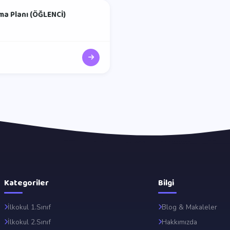
şma Planı (ÖĞLENCİ)
Kategoriler
Bilgi
İlkokul 1.Sınıf
Blog & Makaleler
İlkokul 2.Sınıf
Hakkımızda