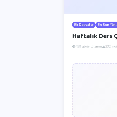
Ek Dosyalar
En Son Yük
Haftalık Ders 
459 görüntülenme
232 ind