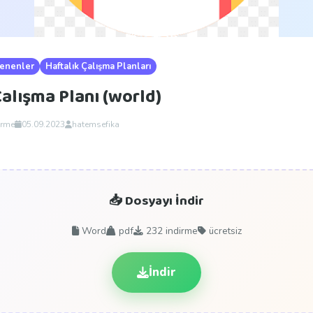
lenenler
Haftalık Çalışma Planları
Çalışma Planı (world)
irme
05.09.2023
hatemsefika
📥 Dosyayı İndir
Word
pdf
232
indirme
ücretsiz
İndir