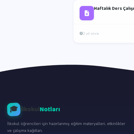
Haftalık Ders Çalı
2 yıl önce
🎓
İlkokul
Notları
İlkokul öğrencileri için hazırlanmış eğitim materyalleri, etkinlikler
ve çalışma kağıtları.