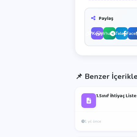
Paylaş
WhatsApp
Telegram
Face
Kopyala
📌
Benzer İçerikl
1.Sınıf İhtiyaç Liste
1 yıl önce