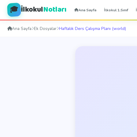
İlkokul
Notları
🎓
Ana Sayfa
İlkokul 1.Sınıf
Ana Sayfa
Ek Dosyalar
Haftalık Ders Çalışma Planı (world)