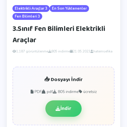
Elektrikli Araçlar 3
En Son Yüklenenler
Fen Bilimleri 3
3.Sınıf Fen Bilimleri Elektrikli
Araçlar
1,187 görüntülenme
805 indirme
21.05.2023
hatemsefika
📥 Dosyayı İndir
PDF
pdf
805
indirme
ücretsiz
İndir