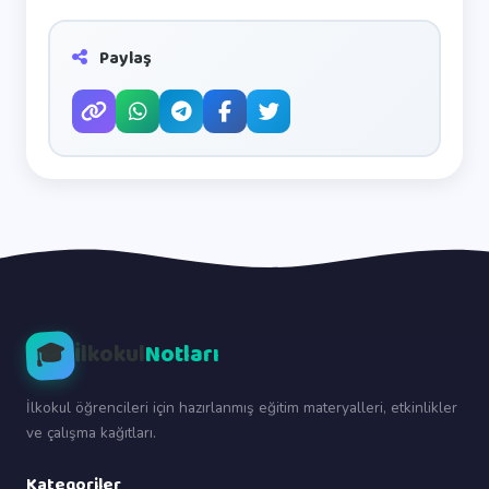
Paylaş
🎓
İlkokul
Notları
İlkokul öğrencileri için hazırlanmış eğitim materyalleri, etkinlikler
ve çalışma kağıtları.
Kategoriler