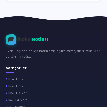
🎓
İlkokul
Notları
İlkokul öğrencileri için hazırlanmış eğitim materyalleri, etkinlikler
ve çalışma kağıtları.
Kategoriler
İlkokul 1.Sınıf
İlkokul 2.Sınıf
İlkokul 3.Sınıf
İkokul 4.Sınıf
Ek Dosyalar