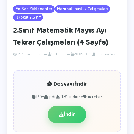
En Son Yüklenenler
Hazırbulunuşluk Çalışmaları
İlkokul 2.Sınıf
2.Sınıf Matematik Mayıs Ayı
Tekrar Çalışmaları (4 Sayfa)
397 görüntülenme
181 indirme
20.05.2023
hatemsefika
📥 Dosyayı İndir
PDF
pdf
181
indirme
ücretsiz
İndir