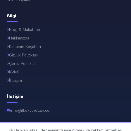
Bilgi
Blog & Makaleler
Hakkımızda
Kullanım Koşulları
Gizlilik Politikası
Çerez Politikası
KVKK
İletişim
İletişim
info@ilkokulnotlari.com
🍪 Bu web sitesi, deneyiminizi iyileştirmek ve reklam hizmetleri