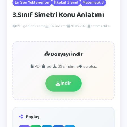
En Son Yüklenenler
İlkokul 3.Sınıf
Matematik 3
3.Sınıf Simetri Konu Anlatımı
651 görüntülenme
392 indirme
20.05.2023
hatemsefika
📥 Dosyayı İndir
PDF
pdf
392
indirme
ücretsiz
İndir
Paylaş