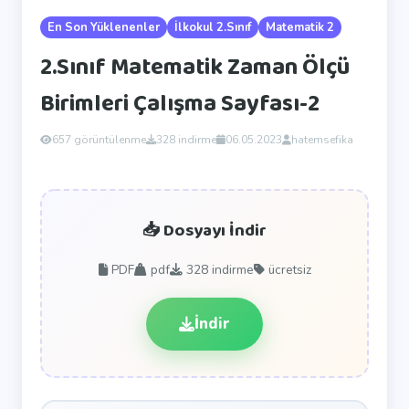
En Son Yüklenenler
İlkokul 2.Sınıf
Matematik 2
2.Sınıf Matematik Zaman Ölçü
Birimleri Çalışma Sayfası-2
657 görüntülenme
328 indirme
06.05.2023
hatemsefika
📥 Dosyayı İndir
PDF
pdf
328
indirme
ücretsiz
İndir