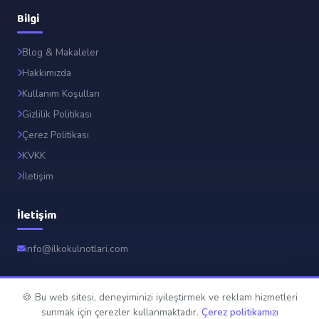
Bilgi
Blog & Makaleler
Hakkımızda
Kullanım Koşulları
Gizlilik Politikası
Çerez Politikası
KVKK
İletişim
İletişim
info@ilkokulnotlari.com
🍪 Bu web sitesi, deneyiminizi iyileştirmek ve reklam hizmetleri
© 2026 İlkokul Notları. Tüm hakları saklıdır.
sunmak için çerezler kullanmaktadır.
Çerez politikamızı