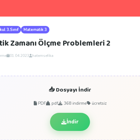
kul 3.Sınıf
Matematik 3
tik Zamanı Ölçme Problemleri 2
irme
01.04.2023
hatemsefika
📥 Dosyayı İndir
PDF
pdf
368
indirme
ücretsiz
İndir