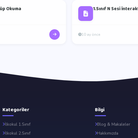
 Küp Okuma
1.Sınıf N Sesi İntera
10 ay önce
Kategoriler
Bilgi
İlkokul 1.Sınıf
Blog & Makaleler
İlkokul 2.Sınıf
Hakkımızda