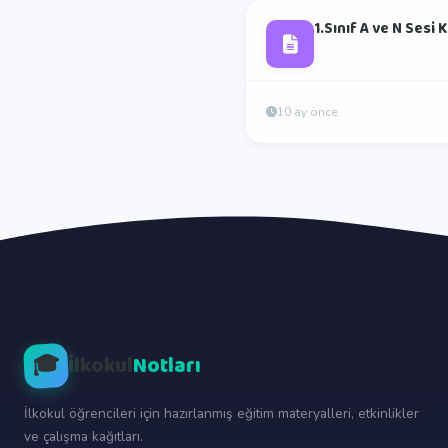
1.Sınıf A ve N Sesi
10 ay önce
🎓
İlkokul
Notları
İlkokul öğrencileri için hazırlanmış eğitim materyalleri, etkinlikler
ve çalışma kağıtları.