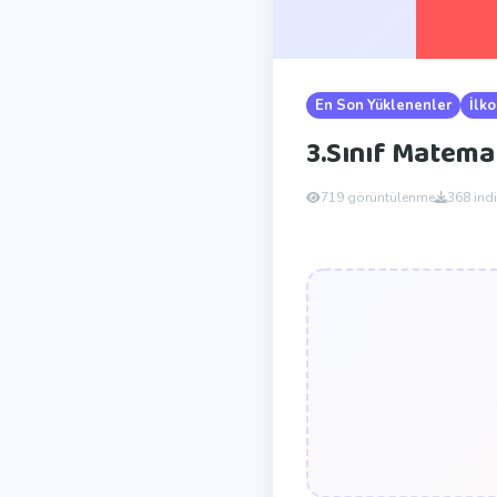
En Son Yüklenenler
İlko
3.Sınıf Matema
719 görüntülenme
368 ind