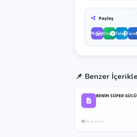
Paylaş
WhatsApp
Telegram
Face
Kopyala
📌
Benzer İçerikl
BENİM SÜPER GÜCÜ
10 ay önce