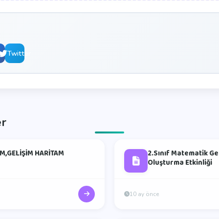
book
Twitter
er
M,GELİŞİM HARİTAM
2.Sınıf Matematik Ge
Oluşturma Etkinliği
10 ay önce