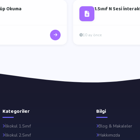
 Küp Okuma
1.Sınıf N Sesi İntera
10 ay önce
Kategoriler
Bilgi
İlkokul 1.Sınıf
Blog & Makaleler
İlkokul 2.Sınıf
Hakkımızda