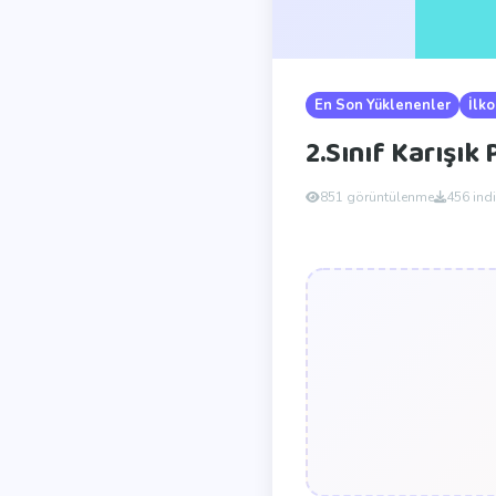
En Son Yüklenenler
İlko
2.Sınıf Karışık
851 görüntülenme
456 ind