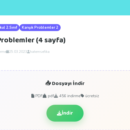
kul 2.Sınıf
Karışık Problemler 2
 Problemler (4 sayfa)
irme
25.03.2023
hatemsefika
📥 Dosyayı İndir
PDF
pdf
456
indirme
ücretsiz
İndir