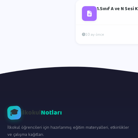
1.Sınıf A ve N Sesi
10 ay önce
🎓
İlkokul
Notları
İlkokul öğrencileri için hazırlanmış eğitim materyalleri, etkinlikler
ve çalışma kağıtları.