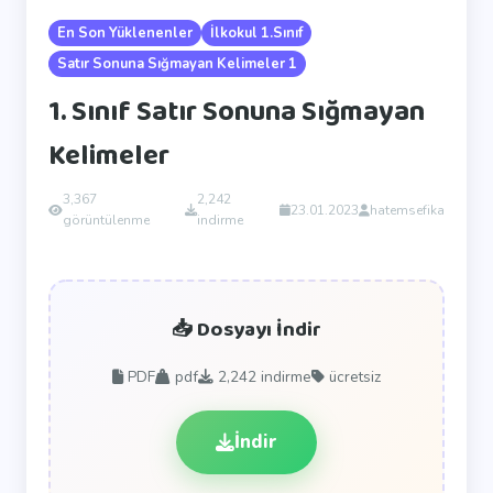
En Son Yüklenenler
İlkokul 1.Sınıf
Satır Sonuna Sığmayan Kelimeler 1
1. Sınıf Satır Sonuna Sığmayan
Kelimeler
3,367
2,242
23.01.2023
hatemsefika
görüntülenme
indirme
📥 Dosyayı İndir
PDF
pdf
2,242
indirme
ücretsiz
İndir