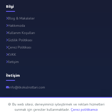
Bilgi
Blog & Makaleler
Hakkımızda
Kullanım Koşulları
Gizlilik Politikası
Çerez Politikası
KVKK
İletişim
İletişim
info@ilkokulnotlari.com
🍪 Bu web sitesi, deneyiminizi iyileştirmek ve reklam hizmetleri
© 2026 İlkokul Notları. Tüm hakları saklıdır.
sunmak için çerezler kullanmaktadır.
Çerez politikamızı