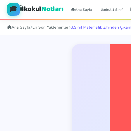
İlkokul
Notları
🎓
Ana Sayfa
İlkokul 1.Sınıf
Ana Sayfa
En Son Yüklenenler
3.Sınıf Matematik Zihinden Çıkar