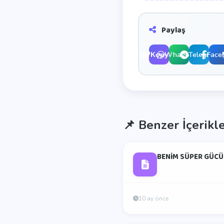
Paylaş
WhatsApp
Telegram
Face
Kopyala
📌
Benzer İçerikl
BENİM SÜPER GÜCÜ
10 ay önce