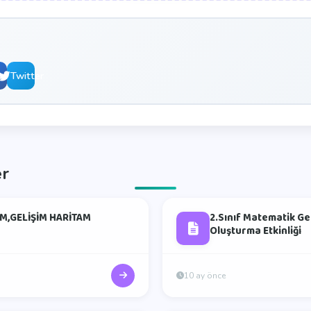
book
Twitter
er
M,GELİŞİM HARİTAM
2.Sınıf Matematik Ge
Oluşturma Etkinliği
10 ay önce