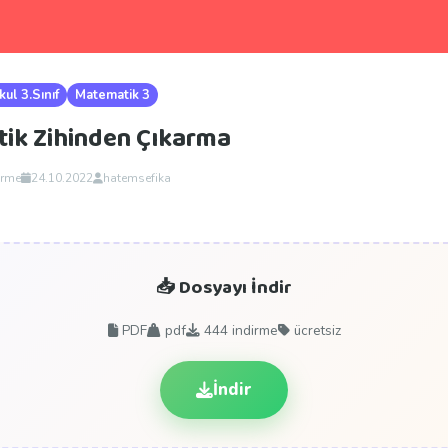
kul 3.Sınıf
Matematik 3
tik Zihinden Çıkarma
irme
24.10.2022
hatemsefika
📥 Dosyayı İndir
PDF
pdf
444
indirme
ücretsiz
İndir