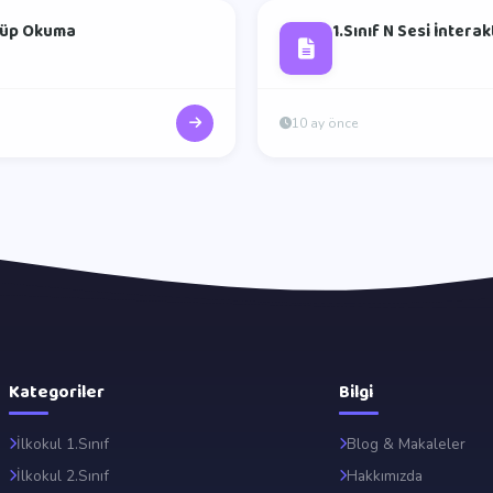
 Küp Okuma
1.Sınıf N Sesi İntera
10 ay önce
Kategoriler
Bilgi
İlkokul 1.Sınıf
Blog & Makaleler
İlkokul 2.Sınıf
Hakkımızda