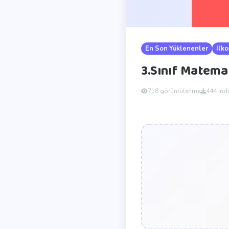
En Son Yüklenenler
İlko
3.Sınıf Matema
718 görüntülenme
444 ind