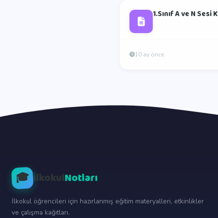
1.Sınıf A ve N Sesi
10 ay önce
🎓
İlkokul
Notları
İlkokul öğrencileri için hazırlanmış eğitim materyalleri, etkinlikler
ve çalışma kağıtları.