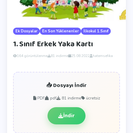
Ek Dosyalar
En Son Yüklenenler
İlkokul 1.Sınıf
1. Sınıf Erkek Yaka Kartı
164 görüntülenme
81 indirme
25.08.2022
hatemsefika
📥 Dosyayı İndir
PDF
pdf
81
indirme
ücretsiz
İndir