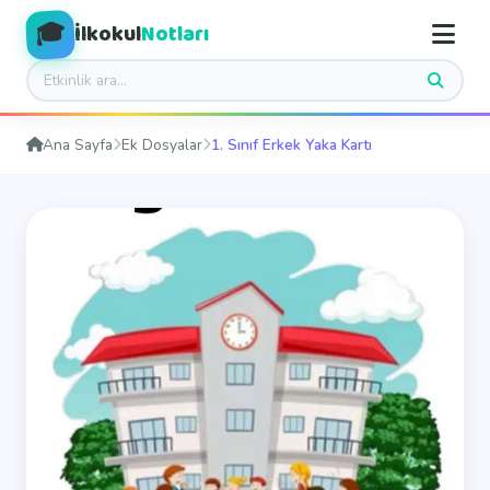
🎓
İlkokul
Notları
Ana Sayfa
Ek Dosyalar
1. Sınıf Erkek Yaka Kartı