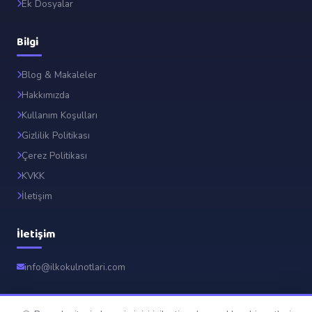
Ek Dosyalar
Bilgi
Blog & Makaleler
Hakkımızda
Kullanım Koşulları
Gizlilik Politikası
Çerez Politikası
KVKK
İletişim
İletişim
info@ilkokulnotlari.com