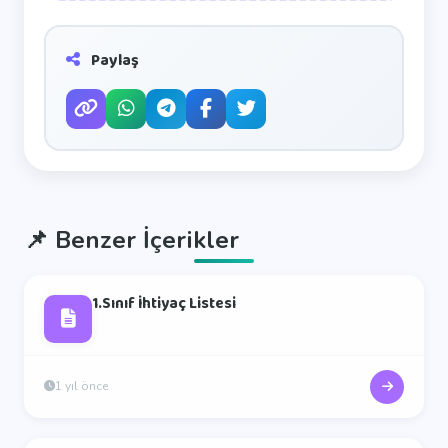
Paylaş
📌
Benzer İçerikler
1.Sınıf İhtiyaç Listesi
1 yıl önce