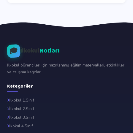
🎓
İlkokul
Notları
İlkokul öğrencileri için hazırlanmış eğitim materyalleri, etkinlikler
ve çalışma kağıtları.
Kategoriler
İlkokul 1.Sınıf
İlkokul 2.Sınıf
İlkokul 3.Sınıf
İkokul 4.Sınıf