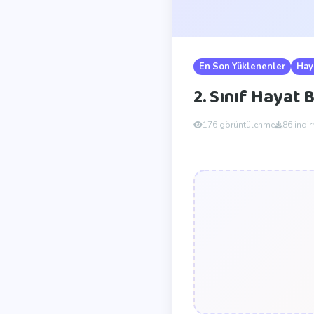
En Son Yüklenenler
Haya
2. Sınıf Hayat 
176 görüntülenme
86 indi