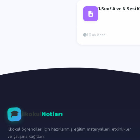
1.Sınıf A ve N Sesi
10 ay önce
🎓
İlkokul
Notları
İlkokul öğrencileri için hazırlanmış eğitim materyalleri, etkinlikler
ve çalışma kağıtları.