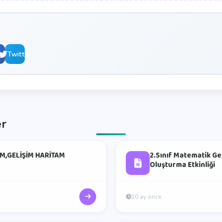
book
Twitter
er
M,GELİŞİM HARİTAM
2.Sınıf Matematik Ge
Oluşturma Etkinliği
10 ay önce