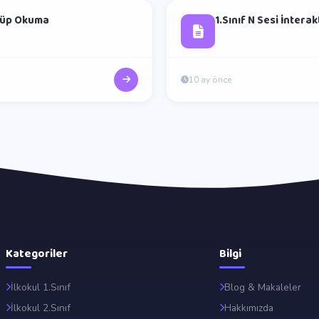
 Küp Okuma
1.Sınıf N Sesi İntera
10 ay önce
Kategoriler
Bilgi
İlkokul 1.Sınıf
Blog & Makaleler
İlkokul 2.Sınıf
Hakkımızda