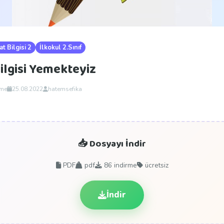
t Bilgisi 2
İlkokul 2.Sınıf
Bilgisi Yemekteyiz
rme
25.08.2022
hatemsefika
📥 Dosyayı İndir
PDF
pdf
86
indirme
ücretsiz
İndir