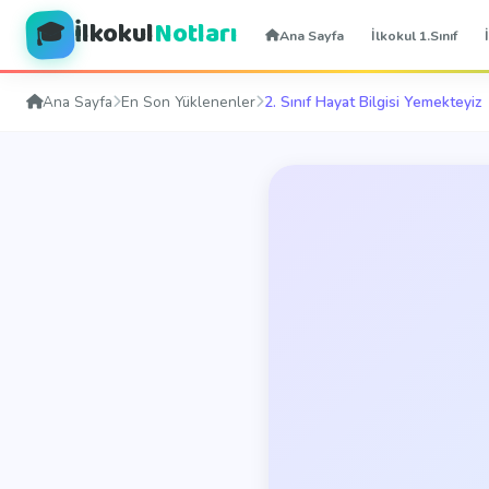
İlkokul
Notları
🎓
Ana Sayfa
İlkokul 1.Sınıf
Ana Sayfa
En Son Yüklenenler
2. Sınıf Hayat Bilgisi Yemekteyiz