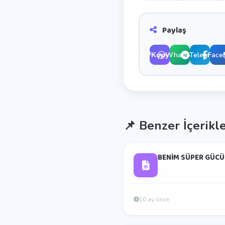
Paylaş
WhatsApp
Telegram
Face
Kopyala
📌
Benzer İçerikl
BENİM SÜPER GÜCÜ
10 ay önce