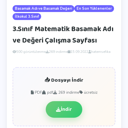
Basamak Adı ve Basamak Değeri
En Son Yüklenenler
İlkokul 3.Sınıf
3.Sınıf Matematik Basamak Adı
ve Değeri Çalışma Sayfası
500 görüntülenme
269 indirme
15.09.2022
hatemsefika
📥 Dosyayı İndir
PDF
pdf
269
indirme
ücretsiz
İndir