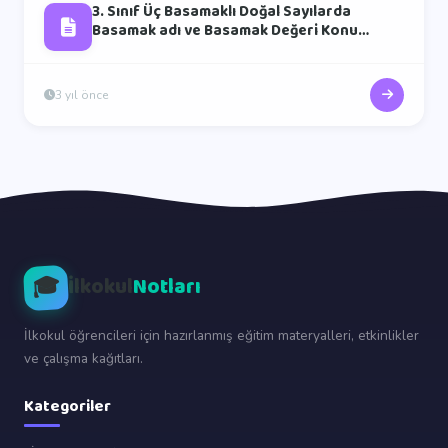
3. Sınıf Üç Basamaklı Doğal Sayılarda
Basamak adı ve Basamak Değeri Konu
Anlatımı
3 yıl önce
🎓
İlkokul
Notları
İlkokul öğrencileri için hazırlanmış eğitim materyalleri, etkinlikler
ve çalışma kağıtları.
Kategoriler