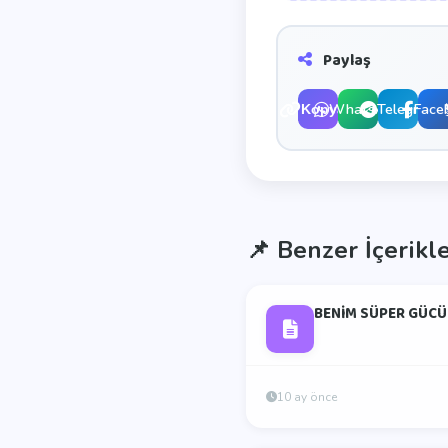
Paylaş
WhatsApp
Telegram
Face
Kopyala
📌
Benzer İçerikl
BENİM SÜPER GÜCÜ
10 ay önce