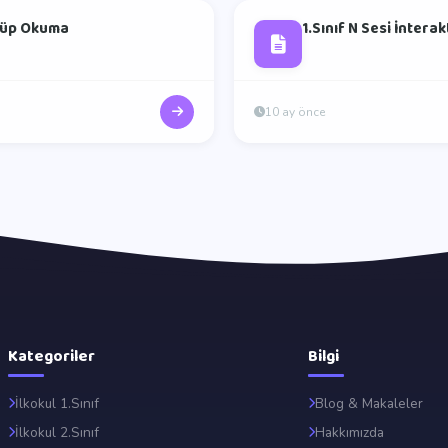
 Küp Okuma
1.Sınıf N Sesi İntera
10 ay önce
Kategoriler
Bilgi
İlkokul 1.Sınıf
Blog & Makaleler
İlkokul 2.Sınıf
Hakkımızda