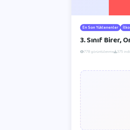
En Son Yüklenenler
İlko
3. Sınıf Birer,
778 görüntülenme
375 ind