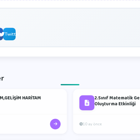
book
Twitter
er
M,GELİŞİM HARİTAM
2.Sınıf Matematik Ge
Oluşturma Etkinliği
10 ay önce