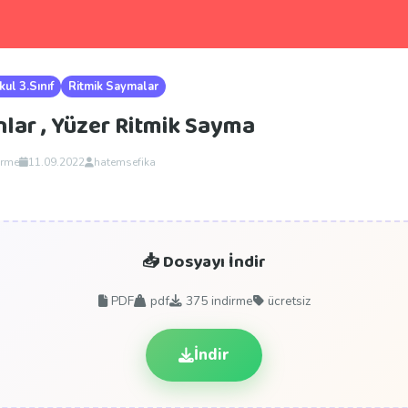
kul 3.Sınıf
Ritmik Saymalar
 Onlar , Yüzer Ritmik Sayma
irme
11.09.2022
hatemsefika
📥 Dosyayı İndir
PDF
pdf
375
indirme
ücretsiz
İndir