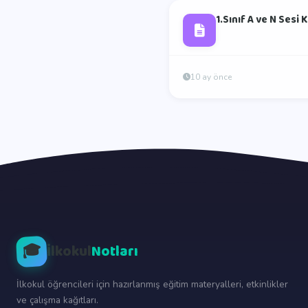
1.Sınıf A ve N Sesi
10 ay önce
🎓
İlkokul
Notları
İlkokul öğrencileri için hazırlanmış eğitim materyalleri, etkinlikler
ve çalışma kağıtları.