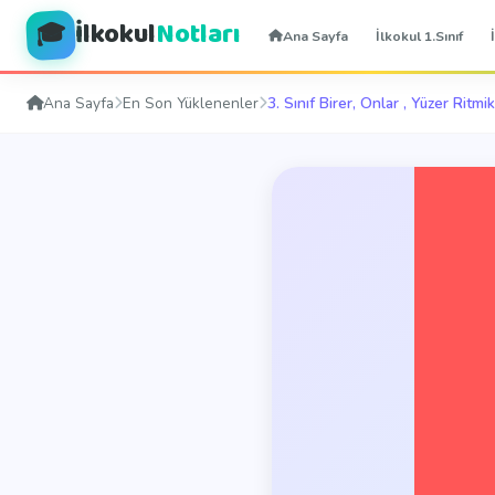
İlkokul
Notları
🎓
Ana Sayfa
İlkokul 1.Sınıf
Ana Sayfa
En Son Yüklenenler
3. Sınıf Birer, Onlar , Yüzer Ritm