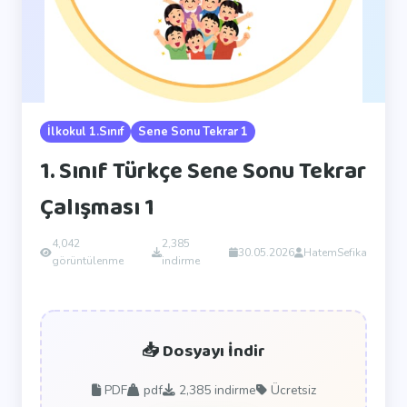
İlkokul 1.Sınıf
Sene Sonu Tekrar 1
1. Sınıf Türkçe Sene Sonu Tekrar
Çalışması 1
4,042
2,385
30.05.2026
HatemSefika
görüntülenme
indirme
📥 Dosyayı İndir
PDF
pdf
2,385
indirme
Ücretsiz