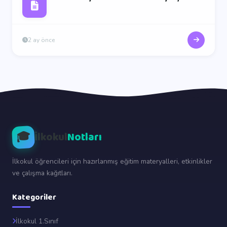
2 ay önce
🎓
İlkokul
Notları
İlkokul öğrencileri için hazırlanmış eğitim materyalleri, etkinlikler
ve çalışma kağıtları.
Kategoriler
İlkokul 1.Sınıf