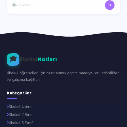
2 ay önce
🎓
İlkokul
Notları
İlkokul öğrencileri için hazırlanmış eğitim materyalleri, etkinlikler
ve çalışma kağıtları.
Kategoriler
İlkokul 1.Sınıf
İlkokul 2.Sınıf
İlkokul 3.Sınıf