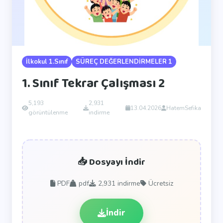
İlkokul 1.Sınıf
SÜREÇ DEĞERLENDİRMELER 1
1. Sınıf Tekrar Çalışması 2
5,193
2,931
13.04.2026
HatemSefika
görüntülenme
indirme
📥 Dosyayı İndir
PDF
pdf
2,931
indirme
Ücretsiz
İndir