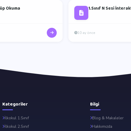
 Küp Okuma
1.Sınıf N Sesi İntera
10 ay önce
Kategoriler
Bilgi
İlkokul 1.Sınıf
Blog & Makaleler
İlkokul 2.Sınıf
Hakkımızda