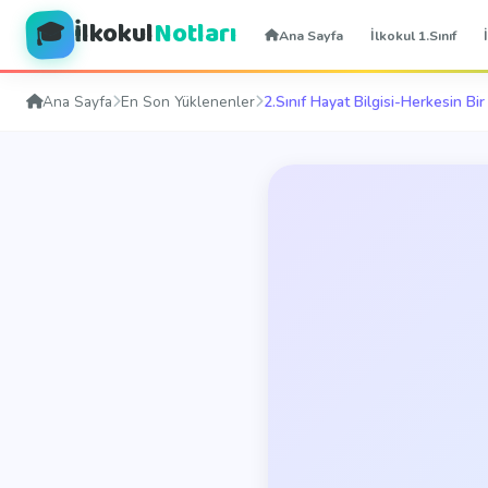
İlkokul
Notları
🎓
Ana Sayfa
İlkokul 1.Sınıf
Ana Sayfa
En Son Yüklenenler
2.Sınıf Hayat Bilgisi-Herkesin Bi