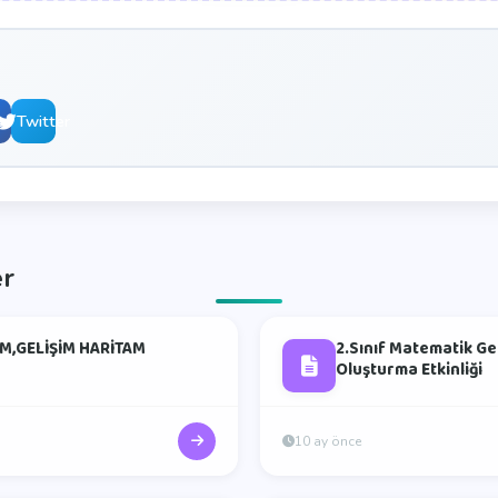
book
Twitter
er
M,GELİŞİM HARİTAM
2.Sınıf Matematik Ge
Oluşturma Etkinliği
10 ay önce