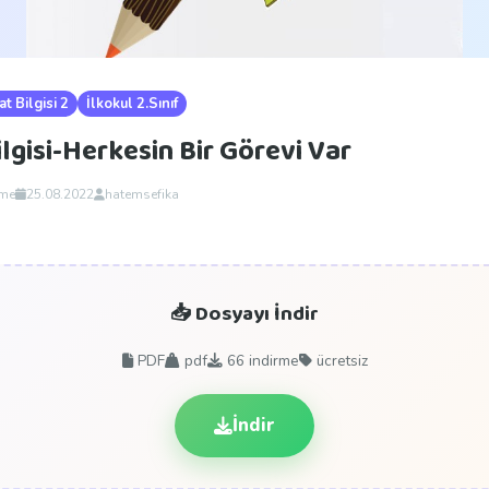
t Bilgisi 2
İlkokul 2.Sınıf
ilgisi-Herkesin Bir Görevi Var
rme
25.08.2022
hatemsefika
📥 Dosyayı İndir
PDF
pdf
66
indirme
ücretsiz
İndir