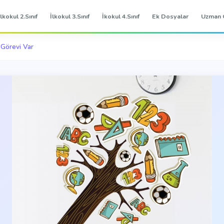
İlkokul 2.Sınıf
İlkokul 3.Sınıf
İkokul 4.Sınıf
Ek Dosyalar
Uzman 
r Görevi Var