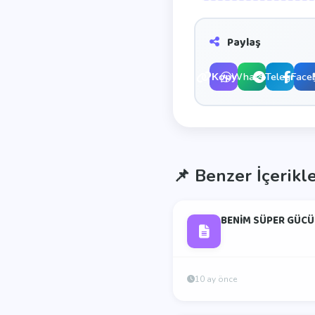
Paylaş
WhatsApp
Telegram
Face
Kopyala
📌
Benzer İçerikl
BENİM SÜPER GÜCÜ
10 ay önce