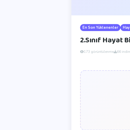
En Son Yüklenenler
Haya
2.Sınıf Hayat B
173 görüntülenme
66 indi