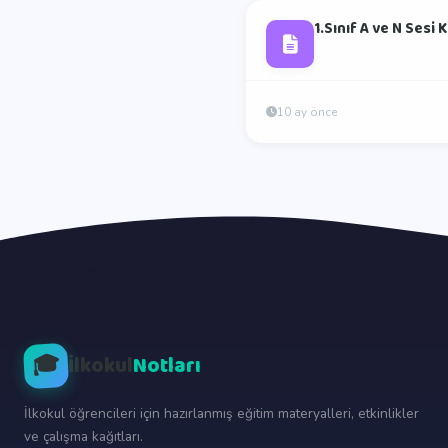
1.Sınıf A ve N Sesi
10 ay önce
🎓
İlkokul
Notları
İlkokul öğrencileri için hazırlanmış eğitim materyalleri, etkinlikler
ve çalışma kağıtları.