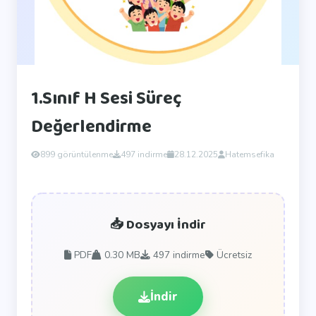
1.Sınıf H Sesi Süreç
Değerlendirme
899 görüntülenme
497 indirme
28.12.2025
Hatemsefika
📥 Dosyayı İndir
PDF
0.30 MB
497
indirme
Ücretsiz
İndir