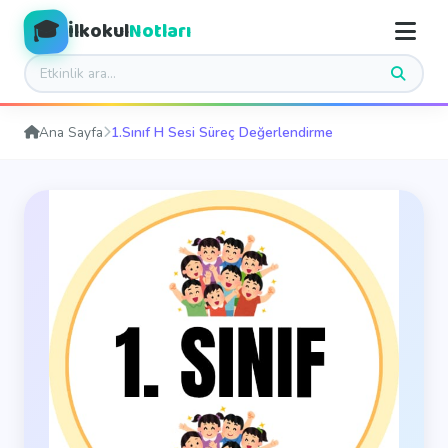
🎓
İlkokul
Notları
Ana Sayfa
1.Sınıf H Sesi Süreç Değerlendirme