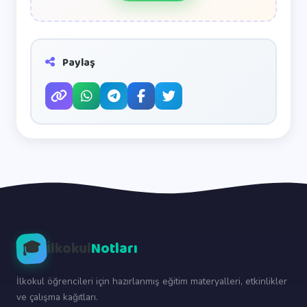
Paylaş
🎓
İlkokul
Notları
İlkokul öğrencileri için hazırlanmış eğitim materyalleri, etkinlikler
ve çalışma kağıtları.