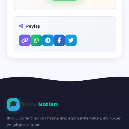
Paylaş
🎓
İlkokul
Notları
İlkokul öğrencileri için hazırlanmış eğitim materyalleri, etkinlikler
ve çalışma kağıtları.