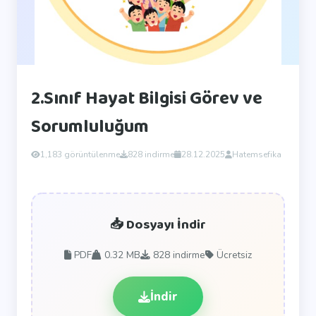
2.Sınıf Hayat Bilgisi Görev ve
Sorumluluğum
1,183 görüntülenme
828 indirme
28.12.2025
Hatemsefika
📥 Dosyayı İndir
PDF
0.32 MB
828
indirme
Ücretsiz
İndir