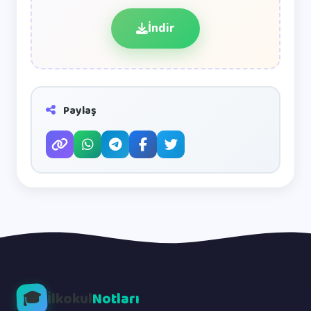
İndir
Paylaş
🎓
İlkokul
Notları