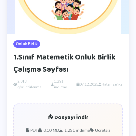
Onluk Birlik
1.Sınıf Matemetik Onluk Birlik
Çalışma Sayfası
2,013
1,291
07.12.2025
Hatemsefika
görüntülenme
indirme
📥 Dosyayı İndir
PDF
0.10 MB
1,291
indirme
Ücretsiz