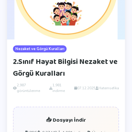
Nezaket ve Görgü Kuralları
2.Sınıf Hayat Bilgisi Nezaket ve
Görgü Kuralları
2,987
1,981
07.12.2025
Hatemsefika
görüntülenme
indirme
📥 Dosyayı İndir