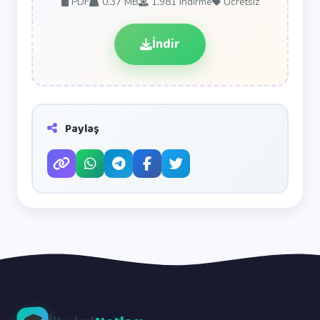
PDF
0.37 MB
1,981
indirme
Ücretsiz
İndir
Paylaş