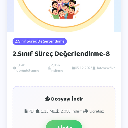
2.Sınıf Süreç Değerlendirme
2.Sınıf Süreç Değerlendirme-8
3,046
2,056
05.12.2025
Hatemsefika
görüntülenme
indirme
📥 Dosyayı İndir
PDF
1.13 MB
2,056
indirme
Ücretsiz