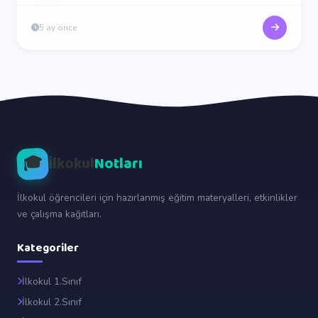
5 ay önce
🎓
İlkokul
Notları
İlkokul öğrencileri için hazırlanmış eğitim materyalleri, etkinlikler
ve çalışma kağıtları.
Kategoriler
İlkokul 1.Sınıf
İlkokul 2.Sınıf