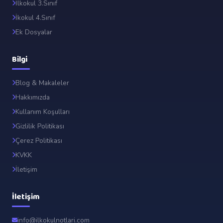
İlkokul 3.Sınıf
İkokul 4.Sınıf
Ek Dosyalar
Bilgi
Blog & Makaleler
Hakkımızda
Kullanım Koşulları
Gizlilik Politikası
Çerez Politikası
KVKK
İletişim
İletişim
info@ilkokulnotlari.com