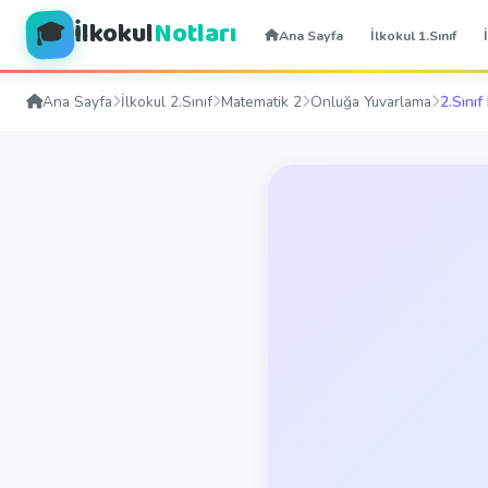
İlkokul
Notları
🎓
Ana Sayfa
İlkokul 1.Sınıf
Ana Sayfa
İlkokul 2.Sınıf
Matematik 2
Onluğa Yuvarlama
2.Sını