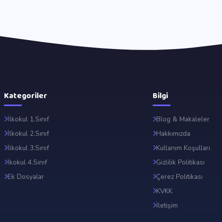
Kategoriler
Bilgi
İlkokul 1.Sınıf
Blog & Makaleler
İlkokul 2.Sınıf
Hakkımızda
İlkokul 3.Sınıf
Kullanım Koşulları
İkokul 4.Sınıf
Gizlilik Politikası
Ek Dosyalar
Çerez Politikası
KVKK
İletişim