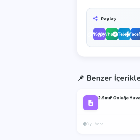
Paylaş
WhatsApp
Telegram
Face
Kopyala
📌
Benzer İçerikl
2.Sınıf Onluğa Yuv
3 yıl önce