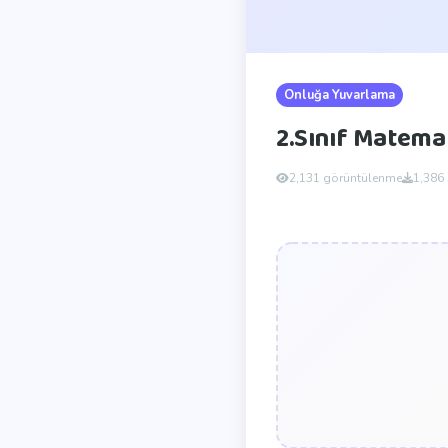
Onluğa Yuvarlama
2.Sınıf Matema
2,131 görüntülenme
1,386