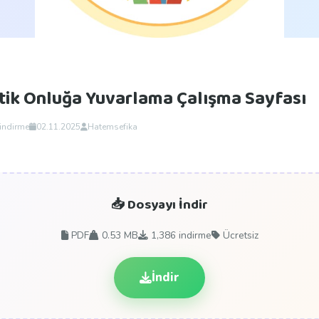
tik Onluğa Yuvarlama Çalışma Sayfası
 indirme
02.11.2025
Hatemsefika
📥 Dosyayı İndir
PDF
0.53 MB
1,386
indirme
Ücretsiz
İndir