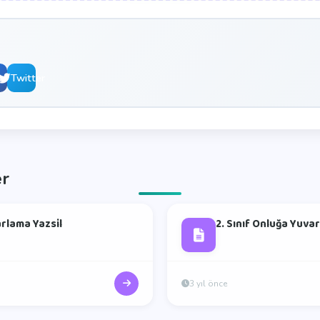
book
Twitter
er
arlama Yazsil
2. Sınıf Onluğa Yuva
3 yıl önce