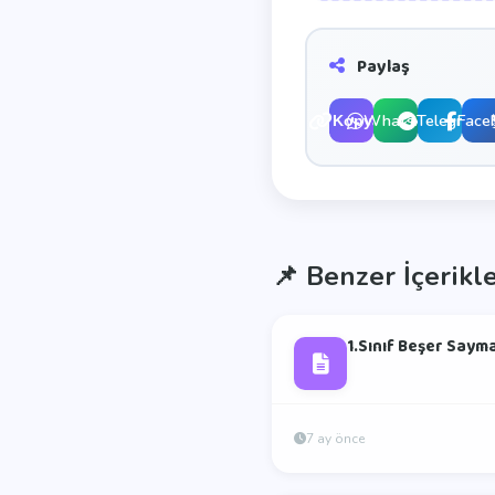
Paylaş
WhatsApp
Telegram
Face
Kopyala
📌
Benzer İçerikl
1.Sınıf Beşer Saym
7 ay önce