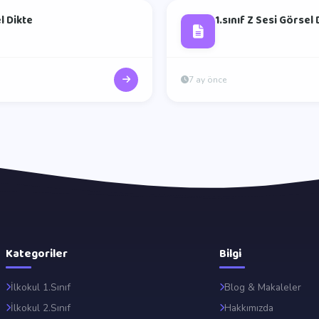
l Dikte
1.sınıf Z Sesi Görsel 
7 ay önce
Kategoriler
Bilgi
İlkokul 1.Sınıf
Blog & Makaleler
İlkokul 2.Sınıf
Hakkımızda