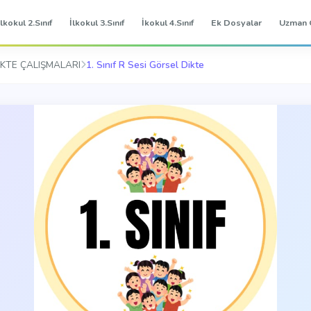
İlkokul 2.Sınıf
İlkokul 3.Sınıf
İkokul 4.Sınıf
Ek Dosyalar
Uzman 
KTE ÇALIŞMALARI
1. Sınıf R Sesi Görsel Dikte