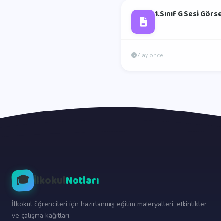
1.Sınıf G Sesi Görse
7 ay önce
🎓
İlkokul
Notları
İlkokul öğrencileri için hazırlanmış eğitim materyalleri, etkinlikler
ve çalışma kağıtları.