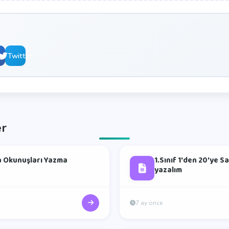
book
Twitter
er
a Okunuşları Yazma
1.Sınıf 1'den 20'ye S
yazalım
7 ay önce