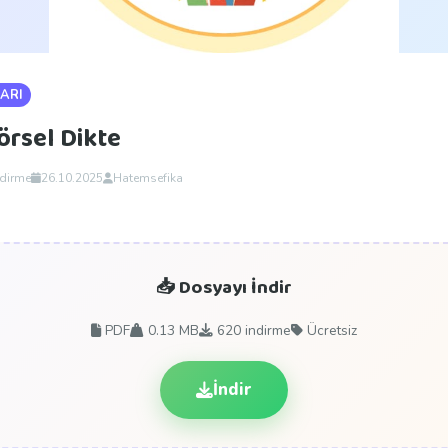
ARI
Görsel Dikte
ndirme
26.10.2025
Hatemsefika
📥 Dosyayı İndir
PDF
0.13 MB
620
indirme
Ücretsiz
İndir