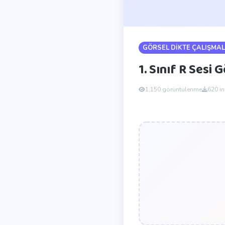
GÖRSEL DİKTE ÇALIŞMAL
1. Sınıf R Sesi 
1,150 görüntülenme
620 i