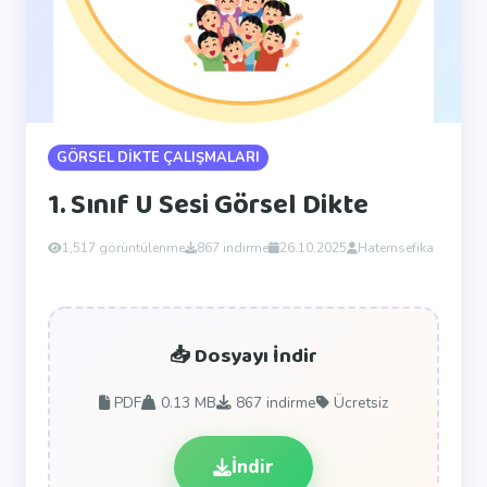
GÖRSEL DİKTE ÇALIŞMALARI
1. Sınıf U Sesi Görsel Dikte
1,517 görüntülenme
867 indirme
26.10.2025
Hatemsefika
📥 Dosyayı İndir
PDF
0.13 MB
867
indirme
Ücretsiz
İndir