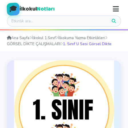
🎓
İlkokul
Notları
Ana Sayfa
İlkokul 1.Sınıf
İlkokuma Yazma Etkinlikleri
GÖRSEL DİKTE ÇALIŞMALARI
1. Sınıf U Sesi Görsel Dikte