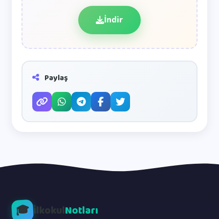
İndir
Paylaş
🎓
İlkokul
Notları