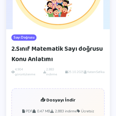
Sayı Doğrusu
2.Sınıf Matematik Sayı doğrusu
Konu Anlatımı
4,904
2,883
25.10.2025
HatemSefika
görüntülenme
indirme
📥 Dosyayı İndir
PDF
0.47 MB
2,883
indirme
Ücretsiz