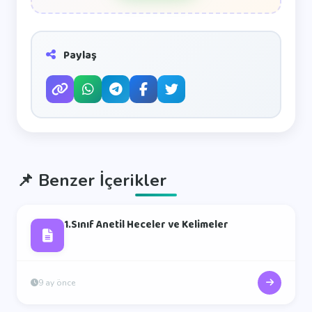
Paylaş
📌
Benzer İçerikler
1.Sınıf Anetil Heceler ve Kelimeler
9 ay önce