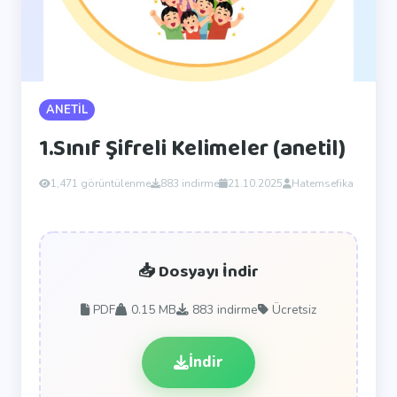
ANETİL
1.Sınıf Şifreli Kelimeler (anetil)
1,471 görüntülenme
883 indirme
21.10.2025
Hatemsefika
📥 Dosyayı İndir
PDF
0.15 MB
883
indirme
Ücretsiz
İndir