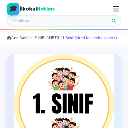
🎓
İlkokul
Notları
Ana Sayfa
1.SINIF
ANETİL
1.Sınıf Şifreli Kelimeler (anetil)